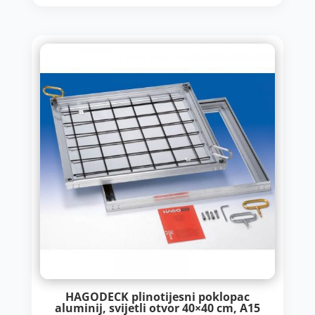
HAGODECK plinotijesni poklopac
aluminij, svijetli otvor 40×40 cm, A15