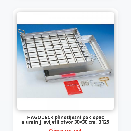
HAGODECK plinotijesni poklopac
aluminij, svijetli otvor 30×30 cm, B125
Cijena na upit