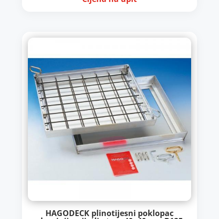
HAGODECK plinotijesni poklopac