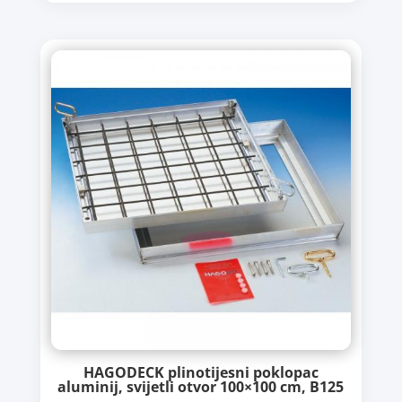
HAGODECK plinotijesni poklopac
aluminij, svijetli otvor 100×100 cm, B125