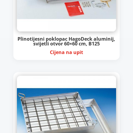
Plinotijesni poklopac HagoDeck aluminij,
svijetli otvor 60×60 cm, B125
Cijena na upit