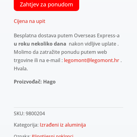
Zahtjev za ponudom
Cijena na upit
Besplatna dostava putem Overseas Express-a
u roku nekoliko dana
nakon vidljive uplate .
Molimo da zatražite ponudu putem web
trgovine ili na e-mail :
legomont@legomont.hr
.
Hvala.
Proizvođač: Hago
SKU:
9800204
Kategorija:
Izrađeni iz aluminija
Oznaka:
Plinotijesni poklopci