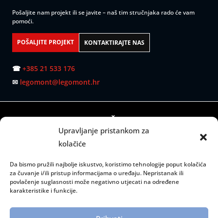
Pošaljite nam projekt ili se javite – naš tim stručnjaka rado će vam
pomoći.
POŠALJITE PROJEKT
KONTAKTIRAJTE NAS
☎
+385 21 533 176
✉
legomont@legomont.hr
SJEDIŠTE:
Upravljanje pristankom za
Mažuranićevo šetalište 53
kolačiće
21000 Split
Da bismo pružili najbolje iskustvo, koristimo tehnologije poput kolačića
RADNO VRIJEME:
za čuvanje i/ili pristup informacijama o uređaju. Nepristanak ili
povlačenje suglasnosti može negativno utjecati na određene
Ponedjeljak – petak: 08:00 do 15:00 sati
karakteristike i funkcije.
INFORMACIJE: