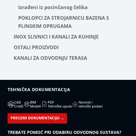
Izrađeni iz pocinčanog čelika
POKLOPCI ZA STROJARNICU BAZENA S
PLINSKIM OPRUGAMA
INOX SLIVNICI I KANALI ZA KUHINJE
OSTALI PROIZVODI
KANALI ZA ODVODNJU TERASA
TEHNIČKA DOKUMENTACIJA
CAD
BIM
PDF
Novosti i
Crteži
Modeli
Tehničke upute
tehnički podaci
PREUZMI DOKUMENTACIJU →
TREBATE POMOĆ PRI ODABIRU ODVODNOG SUSTAVA?