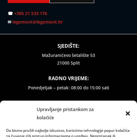
☎
+385 21 533 176
✉
legomont@legomont.hr
SJEDIŠTE:
Mažuranićevo šetalište 53
21000 Split
RADNO VRIJEME:
Ponedjeljak – petak: 08:00 do 15:00 sati
INFORMACIJE:
Upravljanje pristankom za
Dostava i plaćanje
kolačiće
Zaštita privatnosti
Politika privatnosti
Da bismo pružili najbolje iskustvo, koristimo tehnologije poput kolačića
za čuvanje i/ili pristup informacijama o uređaju. Nepristanak ili