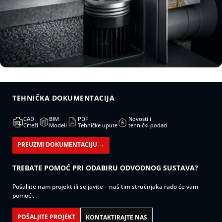
TEHNIČKA DOKUMENTACIJA
CAD
BIM
PDF
Novosti i
Crteži
Modeli
Tehničke upute
tehnički podaci
PREUZMI DOKUMENTACIJU →
TREBATE POMOĆ PRI ODABIRU ODVODNOG SUSTAVA?
Pošaljite nam projekt ili se javite – naš tim stručnjaka rado će vam
pomoći.
POŠALJITE PROJEKT
KONTAKTIRAJTE NAS