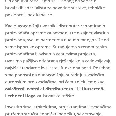
Od osnutka razvili smo se u jednog od vodećih
hrvatskih specijalista za odvodne sustave, tehničke
poklopce i inox kanalice.
Kao dugogodišnji uvoznik i distributer renomiranih
proizvođača opreme za odvodnju te dizajner vlastitih
proizvoda, svojim partnerima nudimo mnogo više od
same isporuke opreme. Surađujemo s renomiranim
proizvođačima i, ovisno o zahtjevima projekta,
uvozimo pažljivo odabrana rješenja koja zadovoljavaju
najviše standarde kvalitete i funkcionalnosti. Posebno
smo ponosni na dugogodišnju suradnju s vodećim
europskim proizvođačima, pri čemu djelujemo kao
ovlašteni uvoznik i distributer za HL Hutterer &
Lechner i Hago
za hrvatsko tržište.
Investitorima, arhitektima, projektantima i izvođačima
pružamo stručnu tehničku podršku, savjetovanje i