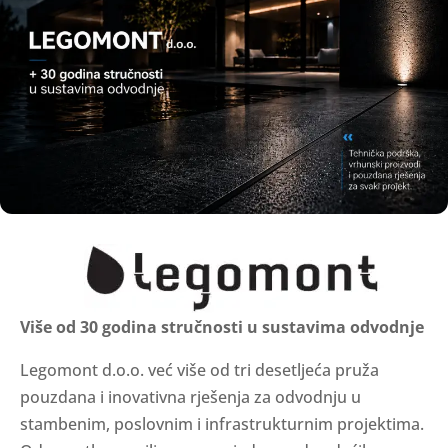
Više od 30 godina stručnosti u sustavima odvodnje
Legomont d.o.o. već više od tri desetljeća pruža
pouzdana i inovativna rješenja za odvodnju u
stambenim, poslovnim i infrastrukturnim projektima.