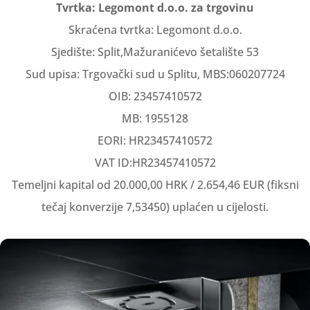
Tvrtka: Legomont d.o.o. za trgovinu
Skraćena tvrtka: Legomont d.o.o.
Sjedište: Split,Mažuranićevo šetalište 53
Sud upisa: Trgovački sud u Splitu, MBS:060207724
OIB: 23457410572
MB: 1955128
EORI: HR23457410572
VAT ID:HR23457410572
Temeljni kapital od 20.000,00 HRK / 2.654,46 EUR (fiksni
tečaj konverzije 7,53450) uplaćen u cijelosti.