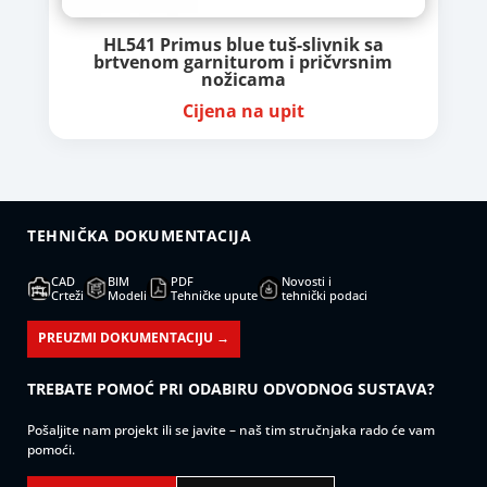
HL541 Primus blue tuš-slivnik sa
brtvenom garniturom i pričvrsnim
nožicama
Cijena na upit
TEHNIČKA DOKUMENTACIJA
CAD
BIM
PDF
Novosti i
Crteži
Modeli
Tehničke upute
tehnički podaci
PREUZMI DOKUMENTACIJU →
TREBATE POMOĆ PRI ODABIRU ODVODNOG SUSTAVA?
Pošaljite nam projekt ili se javite – naš tim stručnjaka rado će vam
pomoći.