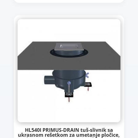
HL540I PRIMUS-DRAIN tuš-slivnik sa
ukrasnom rešetkom za umetanje pločice,