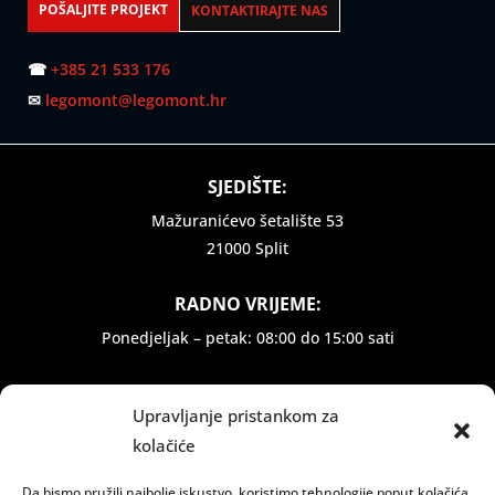
POŠALJITE PROJEKT
KONTAKTIRAJTE NAS
☎
+385 21 533 176
✉
legomont@legomont.hr
SJEDIŠTE:
Mažuranićevo šetalište 53
21000 Split
RADNO VRIJEME:
Ponedjeljak – petak: 08:00 do 15:00 sati
INFORMACIJE:
Upravljanje pristankom za
Dostava i plaćanje
kolačiće
Zaštita privatnosti
Politika privatnosti
Da bismo pružili najbolje iskustvo, koristimo tehnologije poput kolačića