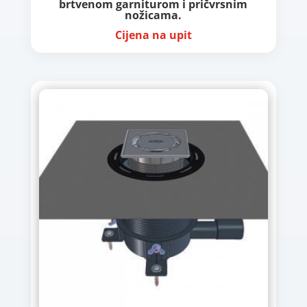
brtvenom garniturom i pričvrsnim
nožicama.
Cijena na upit