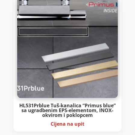
HL531Prblue Tuš-kanalica “Primus blue”
sa ugradbenim EPS-elementom, INOX-
okvirom i poklopcem
Cijena na upit