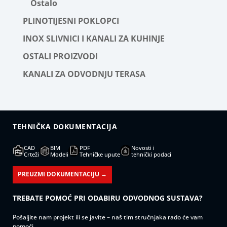
Ostalo
PLINOTIJESNI POKLOPCI
INOX SLIVNICI I KANALI ZA KUHINJE
OSTALI PROIZVODI
KANALI ZA ODVODNJU TERASA
TEHNIČKA DOKUMENTACIJA
CAD
BIM
PDF
Novosti i
Crteži
Modeli
Tehničke upute
tehnički podaci
PREUZMI DOKUMENTACIJU →
TREBATE POMOĆ PRI ODABIRU ODVODNOG SUSTAVA?
Pošaljite nam projekt ili se javite – naš tim stručnjaka rado će vam
pomoći.