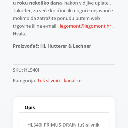
u roku nekoliko dana
nakon vidljive uplate .
Također, za veće količine ili moguće nejasnoće
molimo da zatražite ponudu putem web
trgovine ili na e-mail :
legomont@legomont.hr
.
Hvala.
Proizvođač: HL Hutterer & Lechner
SKU:
HL540I
Kategorija:
Tuš slivnici i kanalice
Opis
HL540I PRIMUS-DRAIN tuš-slivnik