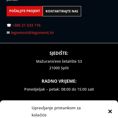
POŠALJITE PROJEKT
KONTAKTIRAJTE NAS
☎
+385 21 533 176
✉
legomont@legomont.hr
SJEDIŠTE:
Mažuranićevo šetalište 53
21000 Split
RADNO VRIJEME:
Ponedjeljak – petak: 08:00 do 15:00 sati
INFORMACIJE:
Upravljanje pristankom za
Dostava i plaćanje
kolačiće
Zaštita privatnosti