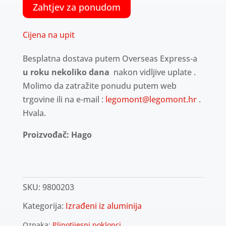
Zahtjev za ponudom
Cijena na upit
Besplatna dostava putem Overseas Express-a
u roku nekoliko dana
nakon vidljive uplate .
Molimo da zatražite ponudu putem web
trgovine ili na e-mail :
legomont@legomont.hr
.
Hvala.
Proizvođač: Hago
SKU:
9800203
Kategorija:
Izrađeni iz aluminija
Oznaka:
Plinotijesni poklopci