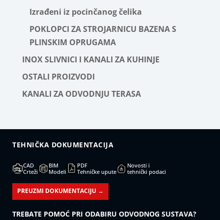
Izrađeni iz pocinčanog čelika
POKLOPCI ZA STROJARNICU BAZENA S
PLINSKIM OPRUGAMA
INOX SLIVNICI I KANALI ZA KUHINJE
OSTALI PROIZVODI
KANALI ZA ODVODNJU TERASA
TEHNIČKA DOKUMENTACIJA
CAD
BIM
PDF
Novosti i
Crteži
Modeli
Tehničke upute
tehnički podaci
PREUZMI DOKUMENTACIJU →
TREBATE POMOĆ PRI ODABIRU ODVODNOG SUSTAVA?