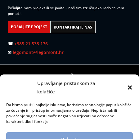
Pošaljite nam projekt ili se javite – naš tim stručnjaka rado će vam
pomoći.
POŠALJITE PROJEKT
KONTAKTIRAJTE NAS
☎
+385 21 533 176
✉
legomont@legomont.hr
SJEDIŠTE:
Upravljanje pristankom za
Mažuranićevo šetalište 53
kolačiće
21000 Split
Da bismo pružili najbolje iskustvo, koristimo tehnologije poput kolačića
RADNO VRIJEME:
za čuvanje i/ili pristup informacijama o uređaju. Nepristanak ili
povlačenje suglasnosti može negativno utjecati na određene
Ponedjeljak – petak: 08:00 do 15:00 sati
karakteristike i funkcije.
INFORMACIJE: