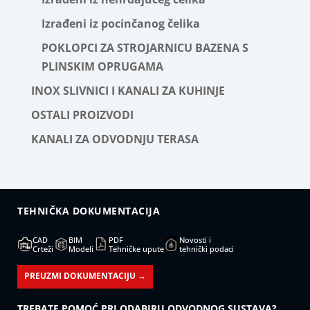
Izrađeni iz pocinčanog čelika
POKLOPCI ZA STROJARNICU BAZENA S
PLINSKIM OPRUGAMA
INOX SLIVNICI I KANALI ZA KUHINJE
OSTALI PROIZVODI
KANALI ZA ODVODNJU TERASA
TEHNIČKA DOKUMENTACIJA
CAD
BIM
PDF
Novosti i
Crteži
Modeli
Tehničke upute
tehnički podaci
PREUZMI DOKUMENTACIJU →
TREBATE POMOĆ PRI ODABIRU ODVODNOG SUSTAVA?