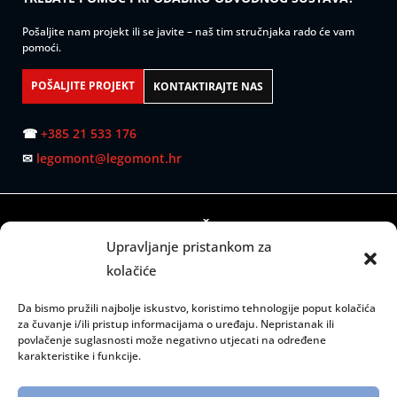
Pošaljite nam projekt ili se javite – naš tim stručnjaka rado će vam
pomoći.
POŠALJITE PROJEKT
KONTAKTIRAJTE NAS
☎
+385 21 533 176
✉
legomont@legomont.hr
SJEDIŠTE:
Upravljanje pristankom za
Mažuranićevo šetalište 53
kolačiće
21000 Split
Da bismo pružili najbolje iskustvo, koristimo tehnologije poput kolačića
RADNO VRIJEME:
za čuvanje i/ili pristup informacijama o uređaju. Nepristanak ili
povlačenje suglasnosti može negativno utjecati na određene
Ponedjeljak – petak: 08:00 do 15:00 sati
karakteristike i funkcije.
INFORMACIJE: