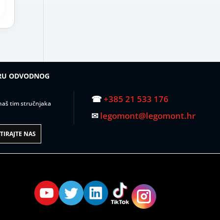
IRU ODVODNOG
☎
+385 21 533 176
– naš tim stručnjaka
✉
legomont@legomont.hr
IRAJTE NAS