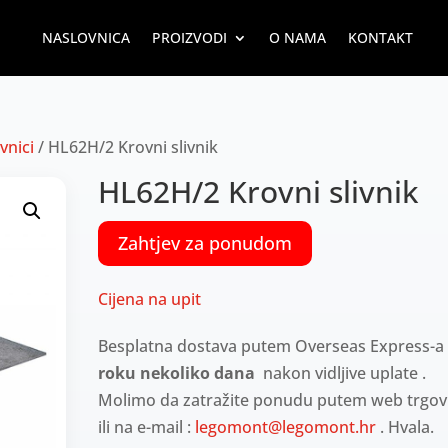
NASLOVNICA
PROIZVODI
O NAMA
KONTAKT
ivnici
/ HL62H/2 Krovni slivnik
HL62H/2 Krovni slivnik
Zahtjev za ponudom
Cijena na upit
Besplatna dostava putem Overseas Express-
roku nekoliko dana
nakon vidljive uplate .
Molimo da zatražite ponudu putem web trgov
ili na e-mail :
legomont@legomont.hr
. Hvala.