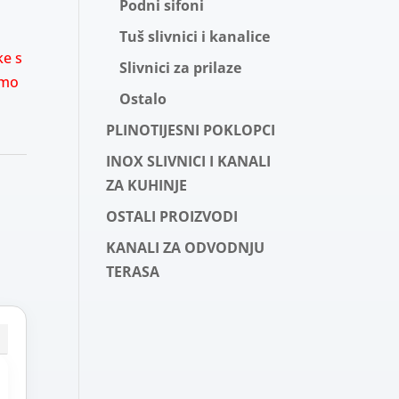
Podni sifoni
Tuš slivnici i kanalice
ke s
Slivnici za prilaze
imo
Ostalo
PLINOTIJESNI POKLOPCI
INOX SLIVNICI I KANALI
ZA KUHINJE
OSTALI PROIZVODI
KANALI ZA ODVODNJU
TERASA