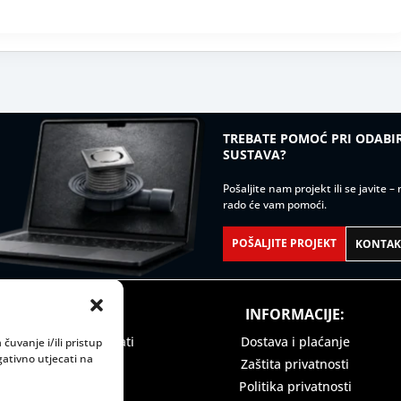
TREBATE POMOĆ PRI ODAB
SUSTAVA?
Pošaljite nam projekt ili se javite 
rado će vam pomoći.
POŠALJITE PROJEKT
KONTAKT
 VRIJEME:
INFORMACIJE:
ak: 08:00 do 15:00 sati
Dostava i plaćanje
čuvanje i/ili pristup
ativno utjecati na
Zaštita privatnosti
Politika privatnosti