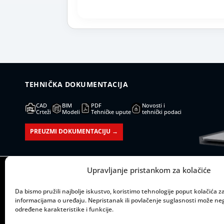
TEHNIČKA DOKUMENTACIJA
CAD
BIM
PDF
Novosti i
Crteži
Modeli
Tehničke upute
tehnički podaci
PREUZMI DOKUMENTACIJU →
Upravljanje pristankom za kolačiće
SJEDIŠTE:
RADNO
Mažuranićevo šetalište 53
Ponedjeljak – pet
Da bismo pružili najbolje iskustvo, koristimo tehnologije poput kolačića za 
informacijama o uređaju. Nepristanak ili povlačenje suglasnosti može neg
21000 Split
određene karakteristike i funkcije.