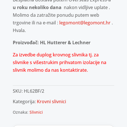
u roku nekoliko dana
nakon vidljive uplate .
Molimo da zatražite ponudu putem web
trgovine ili na e-mail :
legomont@legomont.hr
.
Hvala.
Proizvođač: HL Hutterer & Lechner
Za izvedbe duplog krovnog slivnika tj. za
slivnike s višestrukim prihvatom izolacije na
slivnik molimo da nas kontaktirate.
SKU:
HL62BF/2
Kategorija:
Krovni slivnici
Oznaka:
Slivnici