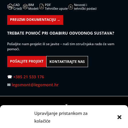
CAD
BIM
PDF
Novosti i
Crteži
Modeli
Tehničke upute
tehnički podaci
PREUZMI DOKUMENTACIJU →
TREBATE POMOĆ PRI ODABIRU ODVODNOG SUSTAVA?
Pošaljite nam projekt ili se javite – naš tim stručnjaka rado će vam
pomoći.
POŠALJITE PROJEKT
KONTAKTIRAJTE NAS
☎
+385 21 533 176
✉
legomont@legomont.hr
SJEDIŠTE:
Upravljanje pristankom za
Mažuranićevo šetalište 53
kolačiće
21000 Split