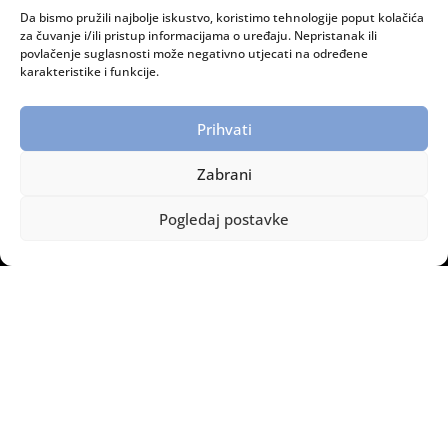
Da bismo pružili najbolje iskustvo, koristimo tehnologije poput kolačića
RADNO VRIJEME:
za čuvanje i/ili pristup informacijama o uređaju. Nepristanak ili
povlačenje suglasnosti može negativno utjecati na određene
Ponedjeljak – petak: 08:00 do 15:00 sati
karakteristike i funkcije.
INFORMACIJE:
Prihvati
Dostava i plaćanje
Zaštita privatnosti
Zabrani
Politika privatnosti
Pogledaj postavke
Legomont © Copyright – Sva prava pridržana.
2014 – 2026.