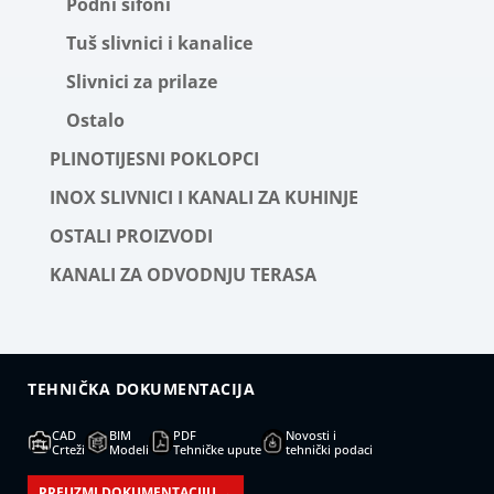
Podni sifoni
Tuš slivnici i kanalice
Slivnici za prilaze
Ostalo
PLINOTIJESNI POKLOPCI
INOX SLIVNICI I KANALI ZA KUHINJE
OSTALI PROIZVODI
KANALI ZA ODVODNJU TERASA
TEHNIČKA DOKUMENTACIJA
CAD
BIM
PDF
Novosti i
Crteži
Modeli
Tehničke upute
tehnički podaci
PREUZMI DOKUMENTACIJU →