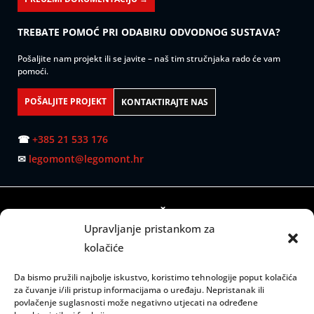
TREBATE POMOĆ PRI ODABIRU ODVODNOG SUSTAVA?
Pošaljite nam projekt ili se javite – naš tim stručnjaka rado će vam
pomoći.
POŠALJITE PROJEKT
KONTAKTIRAJTE NAS
☎
+385 21 533 176
✉
legomont@legomont.hr
SJEDIŠTE:
Upravljanje pristankom za
Mažuranićevo šetalište 53
kolačiće
21000 Split
Da bismo pružili najbolje iskustvo, koristimo tehnologije poput kolačića
RADNO VRIJEME:
za čuvanje i/ili pristup informacijama o uređaju. Nepristanak ili
povlačenje suglasnosti može negativno utjecati na određene
Ponedjeljak – petak: 08:00 do 15:00 sati