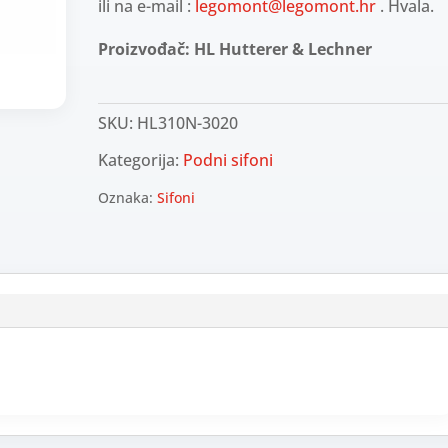
ili na e-mail :
legomont@legomont.hr
. Hvala.
Proizvođač: HL Hutterer & Lechner
SKU:
HL310N-3020
Kategorija:
Podni sifoni
Oznaka:
Sifoni