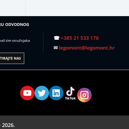
IRU ODVODNOG
☎
+385 21 533 176
– naš tim stručnjaka
✉
legomont@legomont.hr
IRAJTE NAS
 2026.