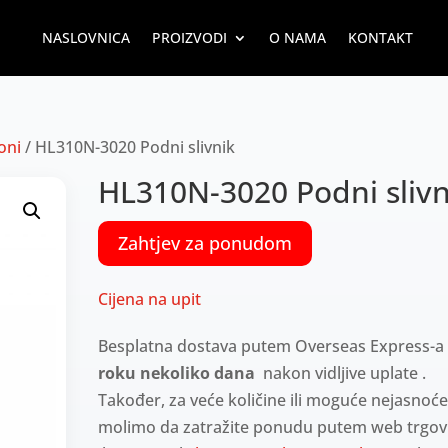
NASLOVNICA
PROIZVODI
O NAMA
KONTAKT
oni
/ HL310N-3020 Podni slivnik
HL310N-3020 Podni slivn
Zahtjev za ponudom
Cijena na upit
Besplatna dostava putem Overseas Express-
roku nekoliko dana
nakon vidljive uplate .
Također, za veće količine ili moguće nejasnoć
molimo da zatražite ponudu putem web trgov