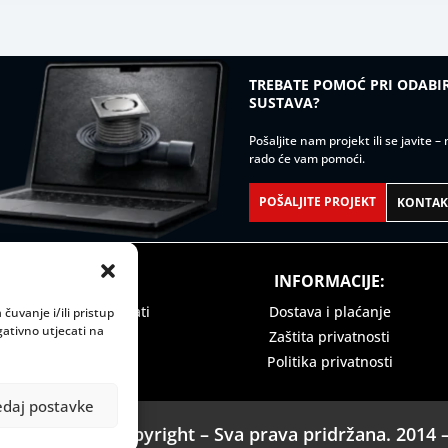
TREBATE POMOĆ PRI ODAB
SUSTAVA?
Pošaljite nam projekt ili se javite 
rado će vam pomoći.
POŠALJITE PROJEKT
KONTAKT
 VRIJEME:
INFORMACIJE:
ak: 08:00 do 15:00 sati
Dostava i plaćanje
čuvanje i/ili pristup
ativno utjecati na
Zaštita privatnosti
Politika privatnosti
edaj postavke
Legomont © Copyright – Sva prava pridržana. 2014 –