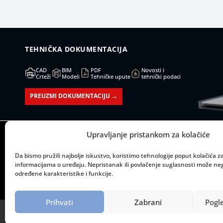
TEHNIČKA DOKUMENTACIJA
CAD
BIM
PDF
Novosti i
Crteži
Modeli
Tehničke upute
tehnički podaci
PREUZMI DOKUMENTACIJU →
Upravljanje pristankom za kolačiće
SJEDIŠTE:
RADNO
Mažuranićevo šetalište 53
Ponedjeljak – pet
Da bismo pružili najbolje iskustvo, koristimo tehnologije poput kolačića za 
informacijama o uređaju. Nepristanak ili povlačenje suglasnosti može neg
21000 Split
određene karakteristike i funkcije.
Prihvati
Zabrani
Pogl