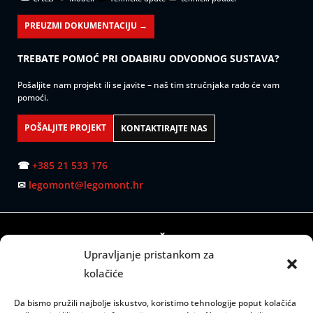
PREUZMI DOKUMENTACIJU →
TREBATE POMOĆ PRI ODABIRU ODVODNOG SUSTAVA?
Pošaljite nam projekt ili se javite – naš tim stručnjaka rado će vam
pomoći.
POŠALJITE PROJEKT
KONTAKTIRAJTE NAS
☎
+385 21 533 176
✉
legomont@legomont.hr
SJEDIŠTE:
Upravljanje pristankom za
Mažuranićevo šetalište 53
kolačiće
21000 Split
Da bismo pružili najbolje iskustvo, koristimo tehnologije poput kolačića