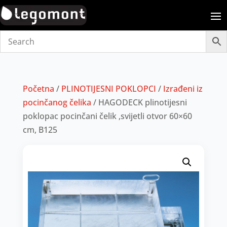
Početna
/
PLINOTIJESNI POKLOPCI
/
Izrađeni iz
pocinčanog čelika
/ HAGODECK plinotijesni
poklopac pocinčani čelik ,svijetli otvor 60×60
cm, B125