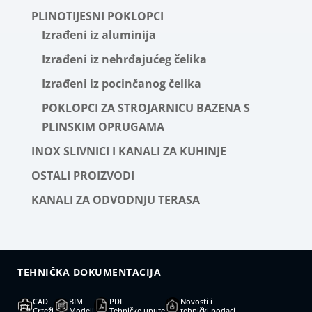
PLINOTIJESNI POKLOPCI
Izrađeni iz aluminija
Izrađeni iz nehrđajućeg čelika
Izrađeni iz pocinčanog čelika
POKLOPCI ZA STROJARNICU BAZENA S
PLINSKIM OPRUGAMA
INOX SLIVNICI I KANALI ZA KUHINJE
OSTALI PROIZVODI
KANALI ZA ODVODNJU TERASA
TEHNIČKA DOKUMENTACIJA
CAD
BIM
PDF
Novosti i
Crteži
Modeli
Tehničke upute
tehnički podaci