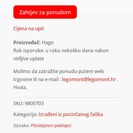
Zahtjev za ponudom
Cijena na upit
Proizvođač:
Hago
Rok isporuke: u roku nekoliko dana nakon
vidljive uplate
Molimo da zatražite ponudu putem web
trgovine ili na e-mail :
legomont@legomont.hr
.
Hvala.
SKU:
9800703
Kategorija:
Izrađeni iz pocinčanog čelika
Oznaka:
Plinotijesni poklopci