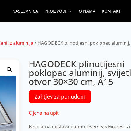
NASLOVNICA
PROIZVODI
O NAMA
KONTAKT
eni iz aluminija
/ HAGODECK plinotijesni poklopac aluminij,
HAGODECK plinotijesni
poklopac aluminij, svijetl
otvor 30×30 cm, A15
Zahtjev za ponudom
Cijena na upit
Besplatna dostava putem Overseas Express-