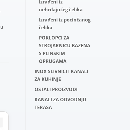
Izrađeni iz
a
nehrđajućeg čelika
o
Izrađeni iz pocinčanog
du
čelika
POKLOPCI ZA
STROJARNICU BAZENA
S PLINSKIM
OPRUGAMA
INOX SLIVNICI I KANALI
ZA KUHINJE
OSTALI PROIZVODI
KANALI ZA ODVODNJU
TERASA