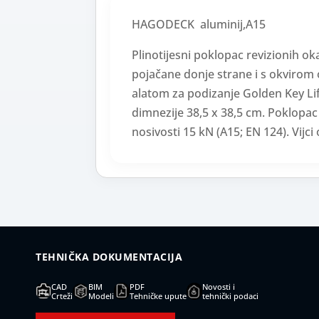
HAGODECK aluminij,A15
Plinotijesni poklopac revizionih o
pojačane donje strane i s okvirom 
alatom za podizanje Golden Key Lift
dimnezije 38,5 x 38,5 cm. Poklopa
nosivosti 15 kN (A15; EN 124). Vijci
TEHNIČKA DOKUMENTACIJA
CAD
BIM
PDF
Novosti i
Crteži
Modeli
Tehničke upute
tehnički podaci