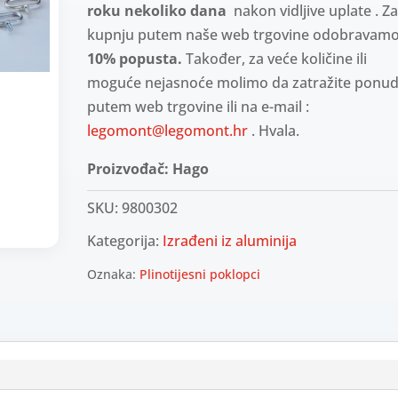
roku nekoliko dana
nakon vidljive uplate . Z
kupnju putem naše web trgovine odobravam
10% popusta.
Također, za veće količine ili
moguće nejasnoće molimo da zatražite ponu
putem web trgovine ili na e-mail :
legomont@legomont.hr
. Hvala.
Proizvođač: Hago
SKU:
9800302
Kategorija:
Izrađeni iz aluminija
Oznaka:
Plinotijesni poklopci