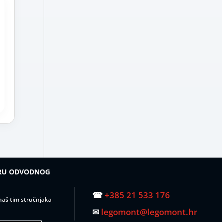
IRU ODVODNOG
☎
+385 21 533 176
– naš tim stručnjaka
✉
legomont@legomont.hr