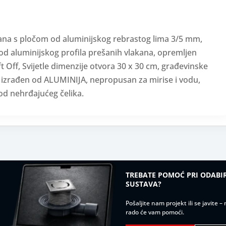
kana s pločom od aluminijskog rebrastog lima 3/5 mm,
od aluminijskog profila prešanih vlakana, opremljen
 Off, Svijetle dimenzije otvora 30 x 30 cm, građevinske
c izrađen od ALUMINIJA, nepropusan za mirise i vodu,
 od nehrđajućeg čelika.
TREBATE POMOĆ PRI ODAB
SUSTAVA?
Pošaljite nam projekt ili se javite 
rado će vam pomoći.