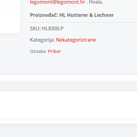
legomont@legomont.hr
. Hvala.
Proizvođač: HL Hutterer & Lechner
SKU:
HL8300.P
Kategorija:
Nekategorizirane
Oznaka:
Pribor