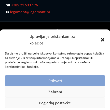
☎
+385 21 533 176
✉
legomont@legomont.hr
SJEDIŠTE:
Upravljanje pristankom za
Mažuranićevo šetalište 53
kolačiće
21000 Split
Da bismo pružili najbolje iskustvo, koristimo tehnologije poput kolačića
RADNO VRIJEME:
za čuvanje i/ili pristup informacijama o uređaju. Nepristanak ili
povlačenje suglasnosti može negativno utjecati na određene
Ponedjeljak – petak: 08:00 do 15:00 sati
karakteristike i funkcije.
INFORMACIJE:
Prihvati
Dostava i plaćanje
Zaštita privatnosti
Zabrani
Politika privatnosti
Pogledaj postavke