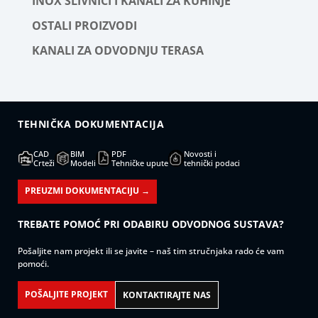
INOX SLIVNICI I KANALI ZA KUHINJE
OSTALI PROIZVODI
KANALI ZA ODVODNJU TERASA
TEHNIČKA DOKUMENTACIJA
CAD
BIM
PDF
Novosti i
Crteži
Modeli
Tehničke upute
tehnički podaci
PREUZMI DOKUMENTACIJU →
TREBATE POMOĆ PRI ODABIRU ODVODNOG SUSTAVA?
Pošaljite nam projekt ili se javite – naš tim stručnjaka rado će vam
pomoći.
POŠALJITE PROJEKT
KONTAKTIRAJTE NAS