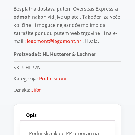
Besplatna dostava putem Overseas Express-a
odmah
nakon vidljive uplate . Također, za veće
količine ili moguće nejasnoće molimo da
zatražite ponudu putem web trgovine ili na e-
mail :
legomont@legomont.hr
. Hvala.
Proizvođač: HL Hutterer & Lechner
SKU:
HL72N
Kategorija:
Podni sifoni
Oznaka:
Sifoni
Opis
Podni slivnik od PP otporan na