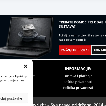
TREBATE POMOĆ PRI ODAB
SUSTAVA?
Pošaljite nam projekt ili se javite 
rado će vam pomoći.
POŠALJITE PROJEKT
KONTAKT
 VRIJEME:
INFORMACIJE:
ak: 08:00 do 15:00 sati
Dostava i plaćanje
čuvanje i/ili pristup
ativno utjecati na
Zaštita privatnosti
Politika privatnosti
edaj postavke
Legomont © Copyright – Sva prava pridržana. 2014 –