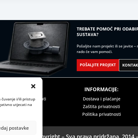
TREBATE POMOĆ PRI ODAB
SUSTAVA?
Pošaljite nam projekt ili se javite 
rado će vam pomoći.
POŠALJITE PROJEKT
KONTAKT
 VRIJEME:
INFORMACIJE:
ak: 08:00 do 15:00 sati
Dostava i plaćanje
čuvanje i/ili pristup
ativno utjecati na
Zaštita privatnosti
Politika privatnosti
edaj postavke
Legomont © Copyright – Sva prava pridržana. 2014 –