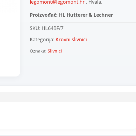
legomont@legomont.hr
. Hvala.
Proizvođač: HL Hutterer & Lechner
SKU:
HL64BF/7
Kategorija:
Krovni slivnici
Oznaka:
Slivnici