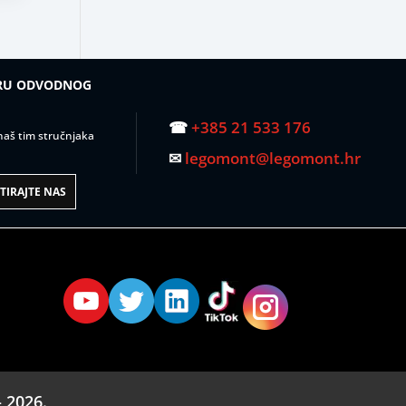
IRU ODVODNOG
☎
+385 21 533 176
– naš tim stručnjaka
✉
legomont@legomont.hr
IRAJTE NAS
 2026.