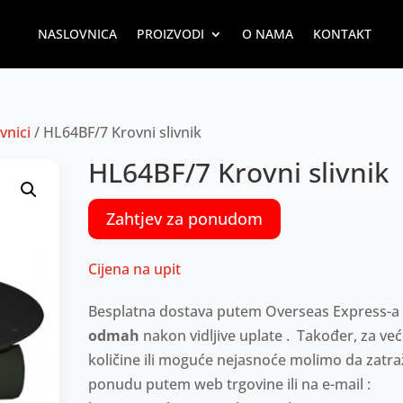
NASLOVNICA
PROIZVODI
O NAMA
KONTAKT
ivnici
/ HL64BF/7 Krovni slivnik
HL64BF/7 Krovni slivnik
Zahtjev za ponudom
Cijena na upit
Besplatna dostava putem Overseas Express-a
odmah
nakon vidljive uplate . Također, za ve
količine ili moguće nejasnoće molimo da zatra
ponudu putem web trgovine ili na e-mail :