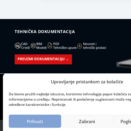
TEHNIČKA DOKUMENTACIJA
CAD
BIM
PDF
Novosti i
Crteži
Modeli
Tehničke upute
tehnički podaci
PREUZMI DOKUMENTACIJU →
Upravljanje pristankom za kolačiće
SJEDIŠTE:
RADNO
Mažuranićevo šetalište 53
Ponedjeljak – pet
Da bismo pružili najbolje iskustvo, koristimo tehnologije poput kolačića za 
informacijama o uređaju. Nepristanak ili povlačenje suglasnosti može neg
21000 Split
određene karakteristike i funkcije.
Prihvati
Zabrani
Pogl