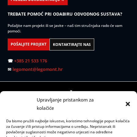
TREBATE POMOĆ PRI ODABIRU ODVODNOG SUSTAVA?
Pošaljite nam projekt ili se javite – naš tim stručnjaka rado će vam
pomoći.
POŠALJITE PROJEKT
KONTAKTIRAJTE NAS
☎
+385 21 533 176
✉
legomont@legomont.hr
SJEDIŠTE:
Upravljanje pristankom za
Mažuranićevo šetalište 53
kolačiće
21000 Split
Da bismo pružili najbolje iskustvo, koristimo tehnologije poput kolačića
RADNO VRIJEME:
za čuvanje i/ili pristup informacijama o uređaju. Nepristanak ili
povlačenje suglasnosti može negativno utjecati na određene
Ponedjeljak – petak: 08:00 do 15:00 sati