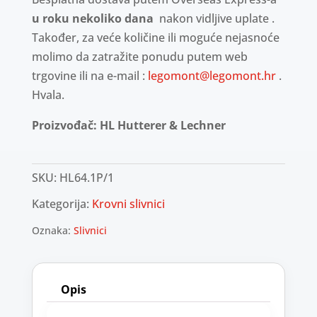
u roku nekoliko dana
nakon vidljive uplate .
Također, za veće količine ili moguće nejasnoće
molimo da zatražite ponudu putem web
trgovine ili na e-mail :
legomont@legomont.hr
.
Hvala.
Proizvođač: HL Hutterer & Lechner
SKU:
HL64.1P/1
Kategorija:
Krovni slivnici
Oznaka:
Slivnici
Opis