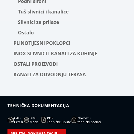
Podni sifoni
Tuš slivnici i kanalice
Slivnici za prilaze
Ostalo
PLINOTIJESNI POKLOPCI
INOX SLIVNICI I KANALI ZA KUHINJE
OSTALI PROIZVODI
KANALI ZA ODVODNJU TERASA
TEHNIČKA DOKUMENTACIJA
CAD
BIM
PDF
Novosti i
Crteži
Modeli
Tehničke upute
tehnički podaci
PREUZMI DOKUMENTACIJU →