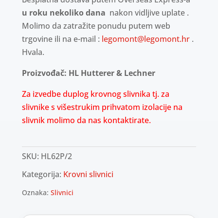
u roku nekoliko dana
nakon vidljive uplate .
Molimo da zatražite ponudu putem web
trgovine ili na e-mail :
legomont@legomont.hr
.
Hvala.
Proizvođač: HL Hutterer & Lechner
Za izvedbe duplog krovnog slivnika tj. za
slivnike s višestrukim prihvatom izolacije na
slivnik molimo da nas kontaktirate.
SKU:
HL62P/2
Kategorija:
Krovni slivnici
Oznaka:
Slivnici