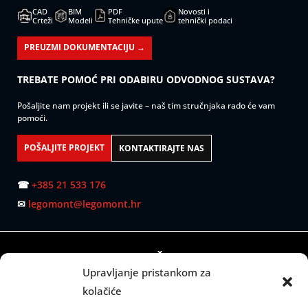
CAD
BIM
PDF
Novosti i
Crteži
Modeli
Tehničke upute
tehnički podaci
PREUZMI DOKUMENTACIJU →
TREBATE POMOĆ PRI ODABIRU ODVODNOG SUSTAVA?
Pošaljite nam projekt ili se javite – naš tim stručnjaka rado će vam
pomoći.
POŠALJITE PROJEKT
KONTAKTIRAJTE NAS
☎
+385 21 533 176
✉
legomont@legomont.hr
SJEDIŠTE:
Upravljanje pristankom za
Mažuranićevo šetalište 53
kolačiće
21000 Split