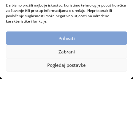
Da bismo pružili najbolje iskustvo, koristimo tehnologije poput kolačića
RADNO VRIJEME:
za čuvanje i/ili pristup informacijama o uređaju. Nepristanak ili
povlačenje suglasnosti može negativno utjecati na određene
Ponedjeljak – petak: 08:00 do 15:00 sati
karakteristike i funkcije.
INFORMACIJE:
Prihvati
Dostava i plaćanje
Zaštita privatnosti
Zabrani
Politika privatnosti
Pogledaj postavke
Legomont © Copyright – Sva prava pridržana.
2014 – 2026.