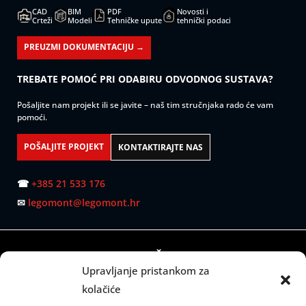
CAD
BIM
PDF
Novosti i
Crteži
Modeli
Tehničke upute
tehnički podaci
PREUZMI DOKUMENTACIJU →
TREBATE POMOĆ PRI ODABIRU ODVODNOG SUSTAVA?
Pošaljite nam projekt ili se javite – naš tim stručnjaka rado će vam
pomoći.
POŠALJITE PROJEKT
KONTAKTIRAJTE NAS
☎
+385 21 533 176
✉
legomont@legomont.hr
SJEDIŠTE:
Upravljanje pristankom za
Mažuranićevo šetalište 53
kolačiće
21000 Split