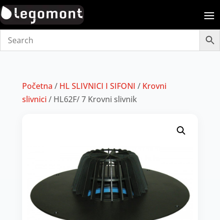
Početna
/
HL SLIVNICI I SIFONI
/
Krovni
slivnici
/ HL62F/ 7 Krovni slivnik