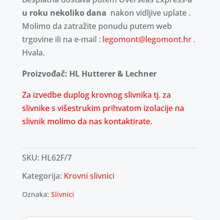
u roku nekoliko dana
nakon vidljive uplate .
Molimo da zatražite ponudu putem web
trgovine ili na e-mail :
legomont@legomont.hr
.
Hvala.
Proizvođač: HL Hutterer & Lechner
Za izvedbe duplog krovnog slivnika tj. za
slivnike s višestrukim prihvatom izolacije na
slivnik molimo da nas kontaktirate.
SKU:
HL62F/7
Kategorija:
Krovni slivnici
Oznaka:
Slivnici