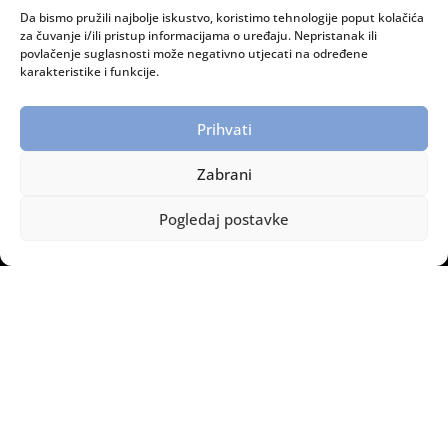
Da bismo pružili najbolje iskustvo, koristimo tehnologije poput kolačića
RADNO VRIJEME:
za čuvanje i/ili pristup informacijama o uređaju. Nepristanak ili
povlačenje suglasnosti može negativno utjecati na određene
Ponedjeljak – petak: 08:00 do 15:00 sati
karakteristike i funkcije.
INFORMACIJE:
Prihvati
Dostava i plaćanje
Zaštita privatnosti
Zabrani
Politika privatnosti
Pogledaj postavke
Legomont © Copyright – Sva prava pridržana.
2014 – 2026.