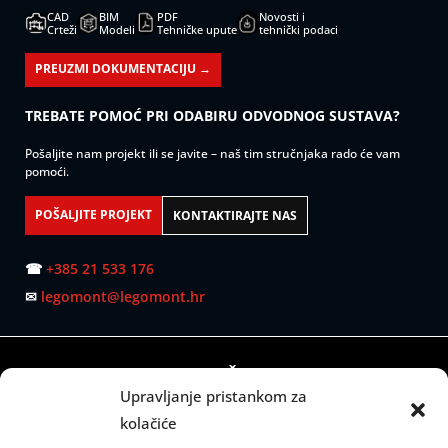
CAD
BIM
PDF
Novosti i
Crteži
Modeli
Tehničke upute
tehnički podaci
PREUZMI DOKUMENTACIJU →
TREBATE POMOĆ PRI ODABIRU ODVODNOG SUSTAVA?
Pošaljite nam projekt ili se javite – naš tim stručnjaka rado će vam
pomoći.
POŠALJITE PROJEKT
KONTAKTIRAJTE NAS
☎
+385 21 533 176
✉
legomont@legomont.hr
SJEDIŠTE:
Upravljanje pristankom za
Mažuranićevo šetalište 53
kolačiće
21000 Split