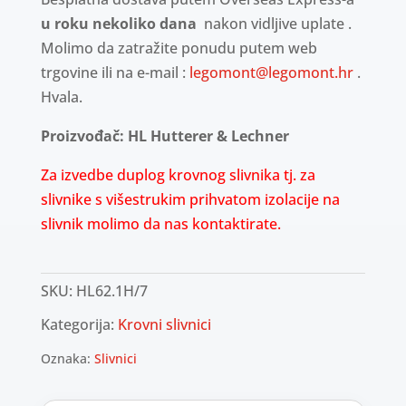
u roku nekoliko dana
nakon vidljive uplate .
Molimo da zatražite ponudu putem web
trgovine ili na e-mail :
legomont@legomont.hr
.
Hvala.
Proizvođač: HL Hutterer & Lechner
Za izvedbe duplog krovnog slivnika tj. za
slivnike s višestrukim prihvatom izolacije na
slivnik molimo da nas kontaktirate.
SKU:
HL62.1H/7
Kategorija:
Krovni slivnici
Oznaka:
Slivnici