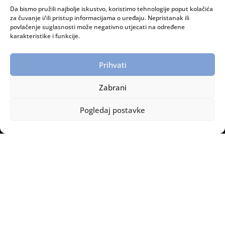
Da bismo pružili najbolje iskustvo, koristimo tehnologije poput kolačića
RADNO VRIJEME:
za čuvanje i/ili pristup informacijama o uređaju. Nepristanak ili
povlačenje suglasnosti može negativno utjecati na određene
Ponedjeljak – petak: 08:00 do 15:00 sati
karakteristike i funkcije.
INFORMACIJE:
Prihvati
Dostava i plaćanje
Zaštita privatnosti
Zabrani
Politika privatnosti
Pogledaj postavke
Legomont © Copyright – Sva prava pridržana.
2014 – 2026.