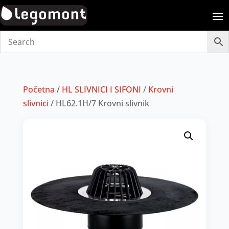
Početna
/
HL SLIVNICI I SIFONI
/
Krovni
slivnici
/ HL62.1H/7 Krovni slivnik