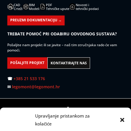
CAD
BIM
PDF
Novosti i
Crteži
Modeli
Tehničke upute
tehnički podaci
PREUZMI DOKUMENTACIJU →
TREBATE POMOĆ PRI ODABIRU ODVODNOG SUSTAVA?
Pošaljite nam projekt ili se javite – naš tim stručnjaka rado će vam
pomoći.
POŠALJITE PROJEKT
KONTAKTIRAJTE NAS
☎
+385 21 533 176
✉
legomont@legomont.hr
SJEDIŠTE:
Upravljanje pristankom za
Mažuranićevo šetalište 53
kolačiće
21000 Split