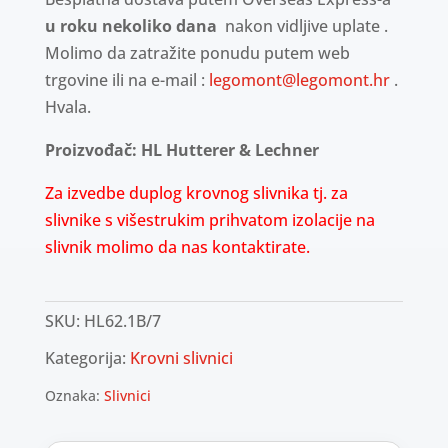
u roku nekoliko dana
nakon vidljive uplate .
Molimo da zatražite ponudu putem web
trgovine ili na e-mail :
legomont@legomont.hr
.
Hvala.
Proizvođač: HL Hutterer & Lechner
Za izvedbe duplog krovnog slivnika tj. za
slivnike s višestrukim prihvatom izolacije na
slivnik molimo da nas kontaktirate.
SKU:
HL62.1B/7
Kategorija:
Krovni slivnici
Oznaka:
Slivnici