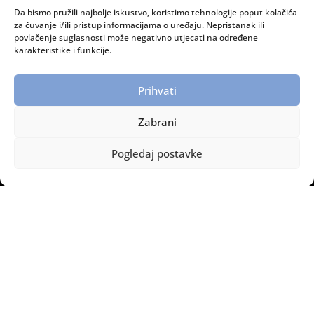
Da bismo pružili najbolje iskustvo, koristimo tehnologije poput kolačića
RADNO VRIJEME:
za čuvanje i/ili pristup informacijama o uređaju. Nepristanak ili
povlačenje suglasnosti može negativno utjecati na određene
Ponedjeljak – petak: 08:00 do 15:00 sati
karakteristike i funkcije.
INFORMACIJE:
Prihvati
Dostava i plaćanje
Zaštita privatnosti
Zabrani
Politika privatnosti
Pogledaj postavke
Legomont © Copyright – Sva prava pridržana.
2014 – 2026.