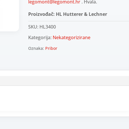
legomont@legomont.hr
. Hvala.
Proizvođač: HL Hutterer & Lechner
SKU:
HL3400
Kategorija:
Nekategorizirane
Oznaka:
Pribor