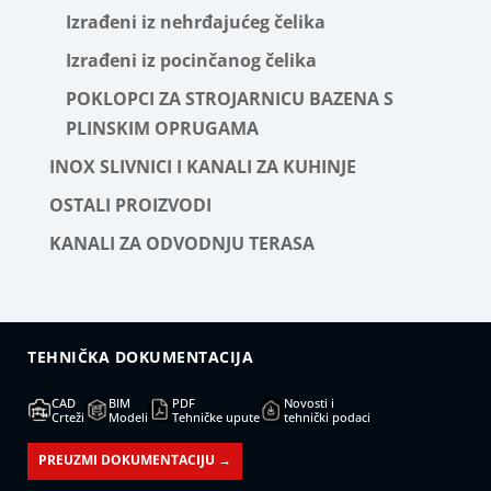
Izrađeni iz nehrđajućeg čelika
Izrađeni iz pocinčanog čelika
POKLOPCI ZA STROJARNICU BAZENA S
PLINSKIM OPRUGAMA
INOX SLIVNICI I KANALI ZA KUHINJE
OSTALI PROIZVODI
KANALI ZA ODVODNJU TERASA
TEHNIČKA DOKUMENTACIJA
CAD
BIM
PDF
Novosti i
Crteži
Modeli
Tehničke upute
tehnički podaci
PREUZMI DOKUMENTACIJU →