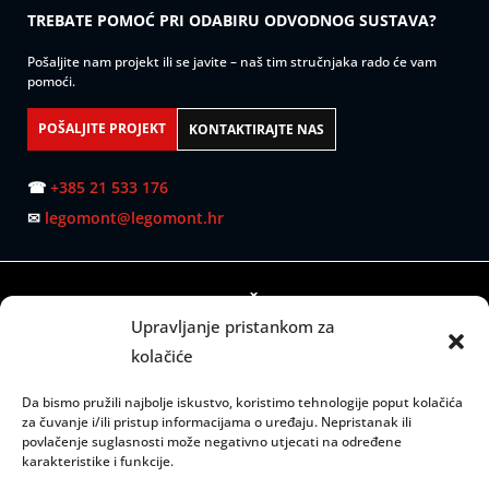
TREBATE POMOĆ PRI ODABIRU ODVODNOG SUSTAVA?
Pošaljite nam projekt ili se javite – naš tim stručnjaka rado će vam
pomoći.
POŠALJITE PROJEKT
KONTAKTIRAJTE NAS
☎
+385 21 533 176
✉
legomont@legomont.hr
SJEDIŠTE:
Upravljanje pristankom za
Mažuranićevo šetalište 53
kolačiće
21000 Split
Da bismo pružili najbolje iskustvo, koristimo tehnologije poput kolačića
RADNO VRIJEME:
za čuvanje i/ili pristup informacijama o uređaju. Nepristanak ili
povlačenje suglasnosti može negativno utjecati na određene
Ponedjeljak – petak: 08:00 do 15:00 sati
karakteristike i funkcije.