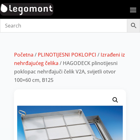
Početna
/
PLINOTIJESNI POKLOPCI
/
Izrađeni iz
nehrđajućeg čelika
/ HAGODECK plinotijesni
poklopac nehrđajuči čelik V2A, svijetli otvor
100×60 cm, B125