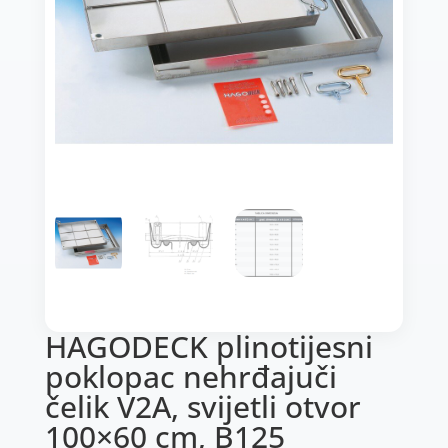
HAGODECK plinotijesni
poklopac nehrđajuči
čelik V2A, svijetli otvor
100×60 cm, B125