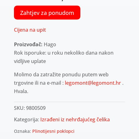
Zahtjev za ponudom
Cijena na upit
Proizvođač:
Hago
Rok isporuke: u roku nekoliko dana nakon
vidljive uplate
Molimo da zatražite ponudu putem web
trgovine ili na e-mail :
legomont@legomont.hr
.
Hvala.
SKU:
9800509
Kategorija:
Izrađeni iz nehrđajućeg čelika
Oznaka:
Plinotijesni poklopci